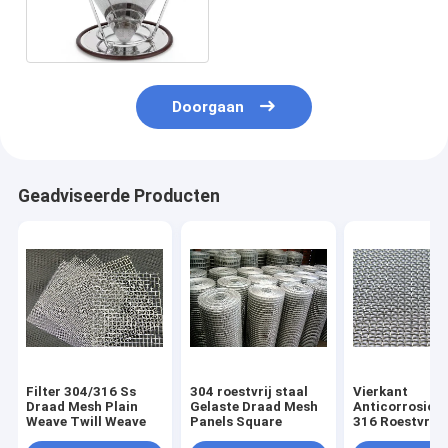
brouwt Koffiefilter
Aangepast Product
Doorgaan
Geadviseerde Producten
Filter 304/316 Ss
304 roestvrij staal
Vierkant
Draad Mesh Plain
Gelaste Draad Mesh
Anticorrosion
Weave Twill Weave
Panels Square
316 Roestvrij 
Geweven