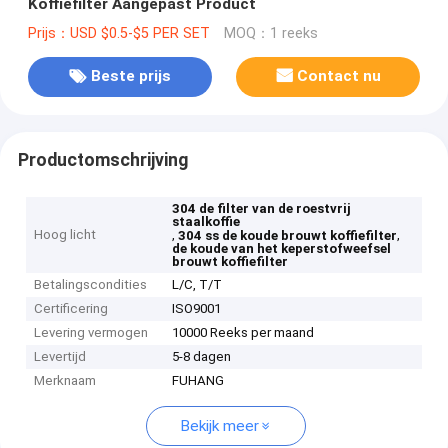
Koffiefilter Aangepast Product
Prijs：USD $0.5-$5 PER SET
MOQ：1 reeks
Beste prijs
Contact nu
Productomschrijving
304 de filter van de roestvrij
staalkoffie
Hoog licht
,
,
304 ss de koude brouwt koffiefilter
de koude van het keperstofweefsel
brouwt koffiefilter
Betalingscondities
L/C, T/T
Certificering
ISO9001
Levering vermogen
10000 Reeks per maand
Levertijd
5-8 dagen
Merknaam
FUHANG
Bekijk meer