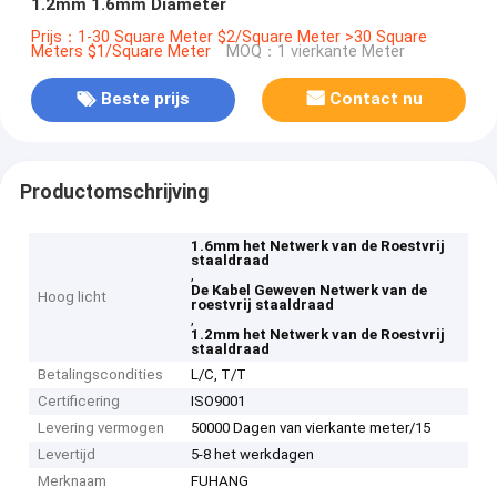
1.2mm 1.6mm Diameter
Prijs：1-30 Square Meter $2/Square Meter >30 Square
Meters $1/Square Meter
MOQ：1 vierkante Meter
Beste prijs
Contact nu
Productomschrijving
1.6mm het Netwerk van de Roestvrij
staaldraad
,
De Kabel Geweven Netwerk van de
Hoog licht
roestvrij staaldraad
,
1.2mm het Netwerk van de Roestvrij
staaldraad
Betalingscondities
L/C, T/T
Certificering
ISO9001
Levering vermogen
50000 Dagen van vierkante meter/15
Levertijd
5-8 het werkdagen
Merknaam
FUHANG