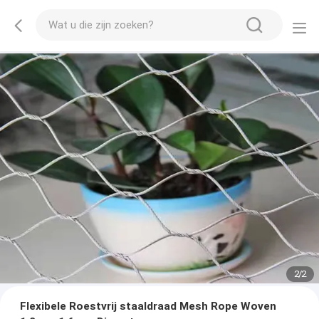
2
/
2
Flexibele Roestvrij staaldraad Mesh Rope Woven