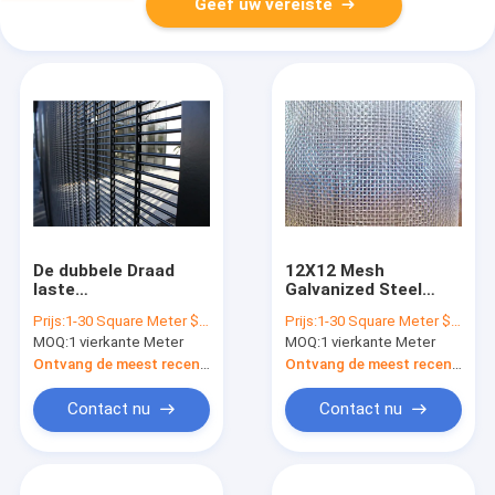
Geef uw vereiste
De dubbele Draad
12X12 Mesh
laste
Galvanized Steel
Veiligheidsomheining,
Wire Mesh
Prijs:
1-30 Square Meter $2/Square Meter >30 Square Meters $1/Square Meter
Prijs:
1-30 Square Meter $3/Square Meter >30 Square Meters $2/Square Meter
1m Zilveren
0.3mm0.9mm
MOQ:
1 vierkante Meter
MOQ:
1 vierkante Meter
Gegalvaniseerde
Draadmaat
Draadomheining
Ontvang de meest recente Prijs
Ontvang de meest recente Prijs
Panels
Contact nu
Contact nu