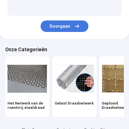
Kettingsverbinding Mesh Fence
Het Scherm van het roestvrij staalinsect
Doorgaan
Architecturaal Metaalnetwerk
Gebreid Draadnetwerk
Onze Categorieën
Uitgebreid Metaalnetwerk
Geperforeerd Metaalnetwerk
Het Netwerk van de
Gelast Draadnetwerk
Geplooid
roestvrij staaldraad
Draadnetwerk