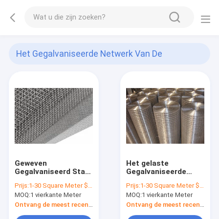
Het Gegalvaniseerde Netwerk Van De
Staaldraad
(11)
Geweven
Het gelaste
Gegalvaniseerd Staal
Gegalvaniseerde
die het Vierkante Gat
Netwerk van de
Prijs:
1-30 Square Meter $2/Square Meter >30 Square Meters $1/Square Meter
Prijs:
1-30 Square Meter $2/Square Meter
Gegalvaniseerde
Staaldraad 3X3/4X4-
MOQ:
1 vierkante Meter
MOQ:
1 vierkante Meter
Ijzerdraad Opleveren
Netwerk 23 de Doek
opleveren
van de Maathardware
Ontvang de meest recente Prijs
Ontvang de meest recente Prijs