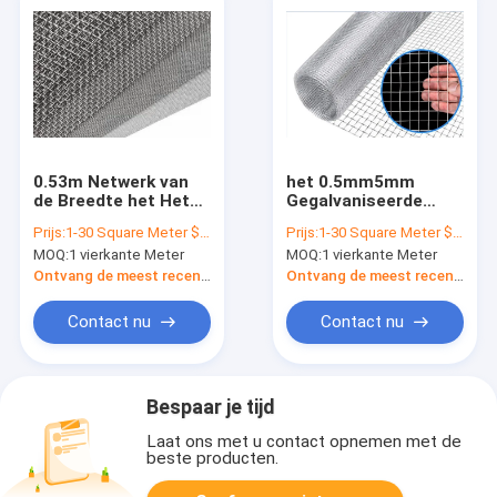
0.53m Netwerk van
het 0.5mm5mm
de Breedte het Hete
Gegalvaniseerde
Ondergedompelde
Netwerk van de
Prijs:
1-30 Square Meter $2/Square Meter >30 Square Meters $1/Square Meter
Prijs:
1-30 Square Meter $2/Square Meter >30 Square Meters $1/Square Meter
Gegalvaniseerde
Staaldraad, 1.5m
MOQ:
1 vierkante Meter
MOQ:
1 vierkante Meter
Vierkante Draad,
Vierkant
Gegalvaniseerde
Kippegaasnetwerk
Ontvang de meest recente Prijs
Ontvang de meest recente Prijs
Hardwaredoek
Contact nu
Contact nu
Bespaar je tijd
Laat ons met u contact opnemen met de
beste producten.