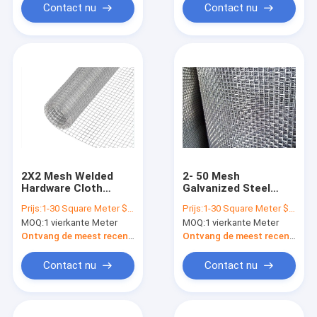
Contact nu
Contact nu
2X2 Mesh Welded
2- 50 Mesh
Hardware Cloth
Galvanized Steel
Weatherproof-
Wire Mesh 1m 1.2m
Prijs:
1-30 Square Meter $2/Square Meter
Prijs:
1-30 Square Meter $2/Square Meter
Gegalvaniseerd
Geweven
MOQ:
1 vierkante Meter
MOQ:
1 vierkante Meter
Electro
Hardwaredoek voor
het Zeven
Ontvang de meest recente Prijs
Ontvang de meest recente Prijs
Contact nu
Contact nu