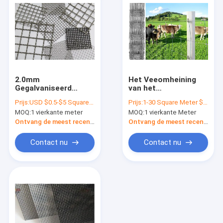
2.0mm
Het Veeomheining
Gegalvaniseerd
van het
Draadnetwerk/Gegalvaniseerd
beschermings
Prijs:
USD $0.5-$5 Square Meter
Prijs:
1-30 Square Meter $2/Square Meter >30 Square Meters $1/Square Meter
Metaal Mesh Square
Elektro
MOQ:
1 vierkante meter
MOQ:
1 vierkante Meter
Hole
Gegalvaniseerde
Staal, Herten/de
Ontvang de meest recente Prijs
Ontvang de meest recente Prijs
Omheining van de
Weidedraad
Contact nu
Contact nu
Thuis
Producten
Over ons