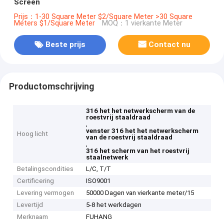
Screen
Prijs：1-30 Square Meter $2/Square Meter >30 Square
Meters $1/Square Meter
MOQ：1 vierkante Meter
Beste prijs
Contact nu
Productomschrijving
316 het het netwerkscherm van de
roestvrij staaldraad
,
venster 316 het het netwerkscherm
Hoog licht
van de roestvrij staaldraad
,
316 het scherm van het roestvrij
staalnetwerk
Betalingscondities
L/C, T/T
Certificering
ISO9001
Levering vermogen
50000 Dagen van vierkante meter/15
Levertijd
5-8 het werkdagen
Merknaam
FUHANG