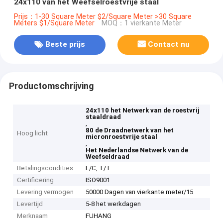
24x110 van het Weefselroestvrije staal
Prijs：1-30 Square Meter $2/Square Meter >30 Square
Meters $1/Square Meter
MOQ：1 vierkante Meter
Beste prijs
Contact nu
Productomschrijving
24x110 het Netwerk van de roestvrij
staaldraad
,
80 de Draadnetwerk van het
Hoog licht
micronroestvrije staal
,
Het Nederlandse Netwerk van de
Weefseldraad
Betalingscondities
L/C, T/T
Certificering
ISO9001
Levering vermogen
50000 Dagen van vierkante meter/15
Levertijd
5-8 het werkdagen
Merknaam
FUHANG