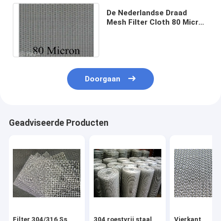
De Nederlandse Draad
Mesh Filter Cloth 80 Micron
24x110 van het
Weefselroestvrije staal
Doorgaan
Geadviseerde Producten
Filter 304/316 Ss
304 roestvrij staal
Vierkant