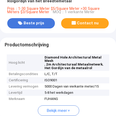
Rolgordijn van het Breedtemetaal
Prijs：1-30 Square Meter $5/Square Meter >30 Square
Meters $3/Square Meter
MOQ：1 vierkante Meter
Beste prijs
Contact nu
Productomschrijving
Diamond Hole Architectural Metal
Mesh
Hoog licht
,
,
2m Architecturaal Metaalnetwerk
Het Gordijn van de metaalrol
Betalingscondities
L/C, T/T
Certificering
ISO9001
Levering vermogen
5000 Dagen van vierkante meter/15
Levertijd
5-8 het werkdagen
Merknaam
FUHANG
Bekijk meer