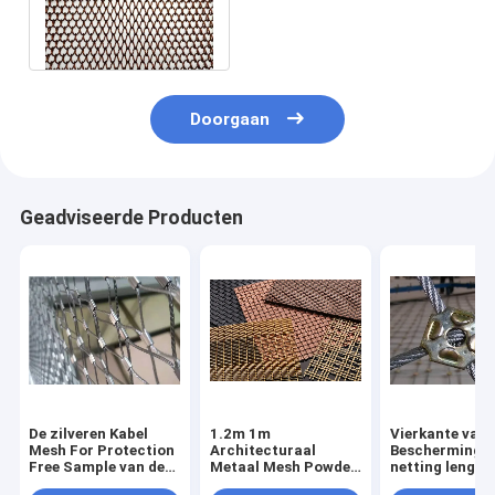
0.52m de Rolgordijn van
het Breedtemetaal
Doorgaan
Geadviseerde Producten
De zilveren Kabel
1.2m 1m
Vierkante van 
Mesh For Protection
Architecturaal
Beschermings
Free Sample van de
Metaal Mesh Powder
netting length
Roestvrij
Coated Corrosion
cunstomized f