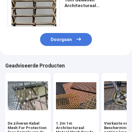
Architecturaal
Metaalnetwerk/Decoratief
Mesh Curtain For
Construction
Doorgaan
Geadviseerde Producten
De zilveren Kabel
1.2m 1m
Vierkante van 
Mesh For Protection
Architecturaal
Beschermings