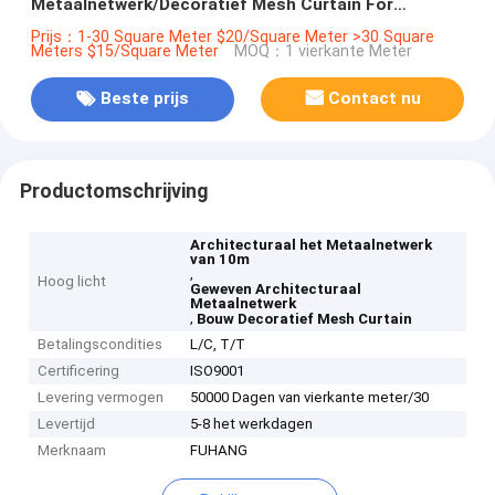
Metaalnetwerk/Decoratief Mesh Curtain For
Construction
Prijs：1-30 Square Meter $20/Square Meter >30 Square
Meters $15/Square Meter
MOQ：1 vierkante Meter
Beste prijs
Contact nu
Productomschrijving
Architecturaal het Metaalnetwerk
van 10m
,
Hoog licht
Geweven Architecturaal
Metaalnetwerk
,
Bouw Decoratief Mesh Curtain
Betalingscondities
L/C, T/T
Certificering
ISO9001
Levering vermogen
50000 Dagen van vierkante meter/30
Levertijd
5-8 het werkdagen
Merknaam
FUHANG