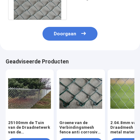
Fence/Gegalvaniseerd
Diamond Wire Mesh
Doorgaan
Geadviseerde Producten
25100mm de Tuin
Groene van de
2.04.8mm van 
van de Draadnetwerk
Verbindingsmesh
Draadmesh fe
van de
fence anti corrosive
metal material
Kettingsverbinding/25m
high van de
van de