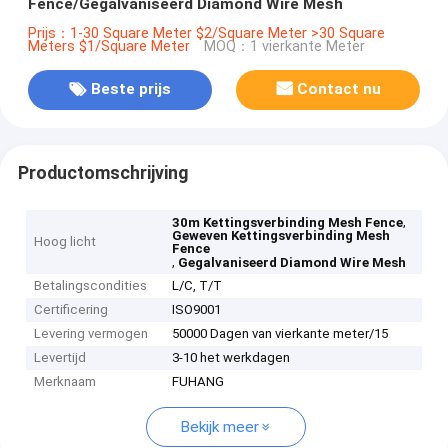
Fence/Gegalvaniseerd Diamond Wire Mesh
Prijs：1-30 Square Meter $2/Square Meter >30 Square
Meters $1/Square Meter
MOQ：1 vierkante Meter
Beste prijs
Contact nu
Productomschrijving
,
30m Kettingsverbinding Mesh Fence
Geweven Kettingsverbinding Mesh
Hoog licht
Fence
,
Gegalvaniseerd Diamond Wire Mesh
Betalingscondities
L/C, T/T
Certificering
ISO9001
Levering vermogen
50000 Dagen van vierkante meter/15
Levertijd
3-10 het werkdagen
Merknaam
FUHANG
Bekijk meer