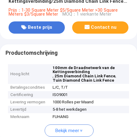
Kettingsverbinding/25m Diamond Chain Link Fence
For
Prijs：1-30 Square Meter $5/Square Meter >30 Square
Meters $3/Square Meter
MOQ：1 vierkante Meter
Beste prijs
Contact nu
Productomschrijving
100mm de Draadnetwerk van de
Kettingsverbinding
Hoog licht
,
,
25m Diamond Chain Link Fence
Tuin Diamond Chain Link Fence
Betalingscondities
L/C, T/T
Certificering
ISO9001
Levering vermogen
1000 Rolles per Maand
Levertijd
5-8 het werkdagen
Merknaam
FUHANG
Bekijk meer