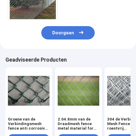
Kettingsverbinding/25m
Diamond Chain Link Fence
For
Doorgaan
Geadviseerde Producten
Groene van de
2.04.8mm van de
304 de Verbind
Verbindingsmesh
Draadmesh fence
Mesh Fence va
fence anti corrosive
metal material for
roestvrij
high van de
van de
staalketting