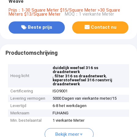
Weave
Prijs：1-30 Square Meter $15/Square Meter >30 Square
Meters $13/Square Meter
MOQ：1 vierkante Meter
Beste prijs
Contact nu
Productomschrijving
duidelijk weefsel 316 ss
draadnetwerk
Hoog licht
,
,
filter 316 ss draadnetwerk
keperstofweefsel 316 roestvrij
draadnetwerk
Certificering
ISO9001
Levering vermogen
5000 Dagen van vierkante meter/15
Levertijd
6-8 het werkdagen
Merknaam
FUHANG
Min. bestelaantal
1 vierkante Meter
Bekijk meer