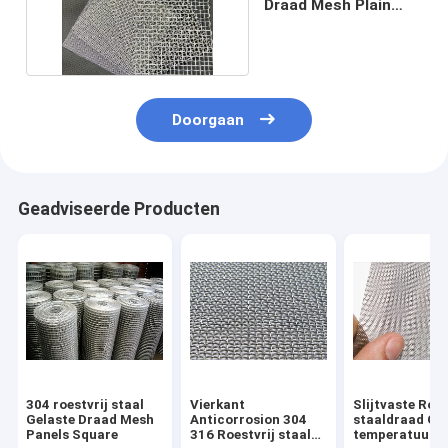
Draad Mesh Plain
Weave Twill Weave
Doorgaan
Geadviseerde Producten
304 roestvrij staal
Vierkant
Slijtvaste Roes
Gelaste Draad Mesh
Anticorrosion 304
staaldraad Op
Panels Square
316 Roestvrij staal
temperatuur 