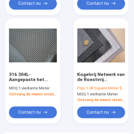
Contact nu
Contact nu
316 304L-
Kogelvrij Netwerk van
Aangepaste het
de Roestvrij
Scherm Anti-diefstal
staaldraad 0.5m3m
MOQ:
1 vierkante Meter
Prijs:
1-30 Square Meter $2/Square Meter >30 Square Meters $1/Square Meter
Breedte van het
Breedte Anti-diefstal
Ontvang de meest recente Prijs
MOQ:
1 vierkante Meter
Roestvrij staalinsect
voor Veiligheid
Ontvang de meest recente Prijs
Contact nu
Contact nu