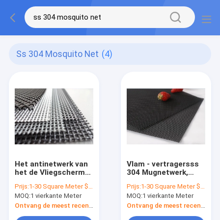
Ss 304 Mosquito Net
(4)
Het antinetwerk van
Vlam - vertragersss
het de Vliegscherm
304 Mugnetwerk,
van het
Scherm van het
Prijs:
1-30 Square Meter $2/Square Meter >30 Square Meters $1/Square Meter
Prijs:
1-30 Square Meter $12/Square Meter >30 Square Meters $10/Square Meter
Insectroestvrije
Duidelijk Weefsel het
MOQ:
1 vierkante Meter
MOQ:
1 vierkante Meter
staal, SS 304
Op zwaar werk
Klamboe
berekende Venster
Ontvang de meest recente Prijs
Ontvang de meest recente Prijs