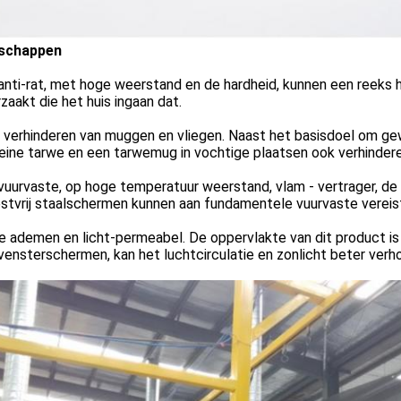
schappen
anti-rat, met hoge weerstand en de hardheid, kunnen een reeks
zaakt die het huis ingaan dat.
 verhinderen van muggen en vliegen. Naast het basisdoel om ge
eine tarwe en een tarwemug in vochtige plaatsen ook verhindere
vuurvaste, op hoge temperatuur weerstand, vlam - vertrager, de 
stvrij staalschermen kunnen aan fundamentele vuurvaste vereis
te ademen en licht-permeabel. De oppervlakte van dit product 
vensterschermen, kan het luchtcirculatie en zonlicht beter verh