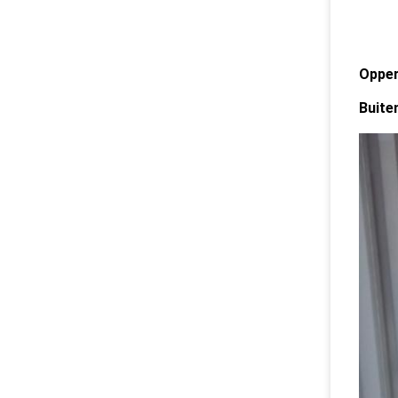
Netw
Leng
Opper
Buite