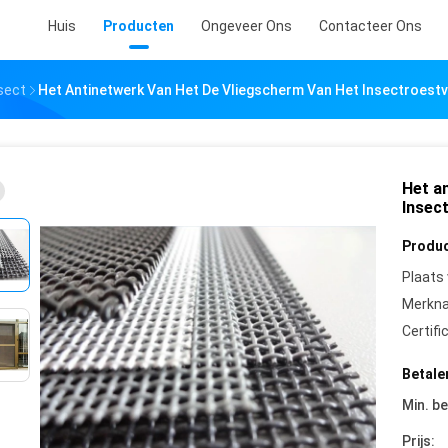
Huis
Producten
Ongeveer Ons
Contacteer Ons
sect
Het Antinetwerk Van Het De Vliegscherm Van Het Insectroestvr
Het a
Insec
Produc
Plaats
Merkn
Certifi
Betale
Min. be
Prijs: