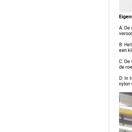
Eigen
A: De 
veroor
B: Het
een kl
C: De 
de roe
D: In 
nylon 