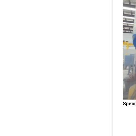
Specif
18X1
22X2