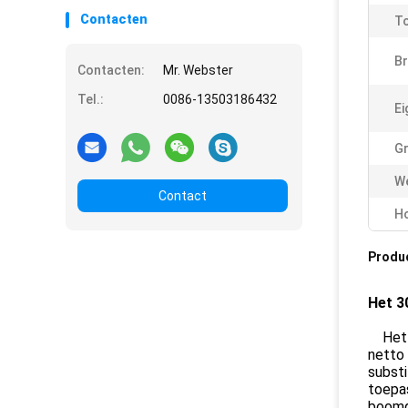
Contacten
To
Br
Contacten:
Mr. Webster
Tel.:
0086-13503186432
Ei
Gr
We
Contact
Ho
Produ
Het 3
Het v
netto 
subst
toepa
boomg