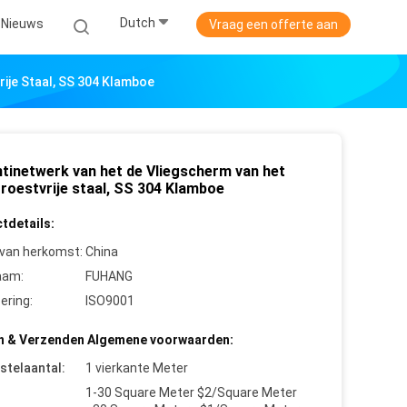
Dutch
Nieuws
Vraag een offerte aan
ije Staal, SS 304 Klamboe
ntinetwerk van het de Vliegscherm van het
troestvrije staal, SS 304 Klamboe
tdetails:
 van herkomst:
China
aam:
FUHANG
cering:
ISO9001
n & Verzenden Algemene voorwaarden:
stelaantal:
1 vierkante Meter
1-30 Square Meter $2/Square Meter