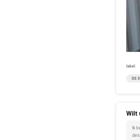
label:
SS 3
Wilt
Ik 
det