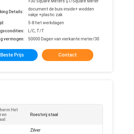
>30 Square Meters $1/Square Meter
document de buis inside+ wodden
king Details:
vakje +plastic zak
jd:
5-8 het werkdagen
ngscondities:
L/C, T/T
ng vermogen:
50000 Dagen van vierkante meter/30
Beste Prijs
Contact
herm Het
ren
Roestvrij staal
aal:
Zilver