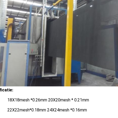
icatie:
8mesh *0.26mm 20X20mesh * 0.21mm
2mesh*0.18mm 24X24mesh *0.16mm