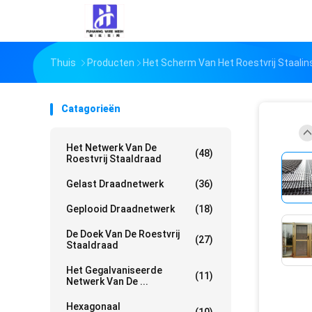
Thuis
Producten
Het Scherm Van Het Roestvrij Staalin
Catagorieën
Het Netwerk Van De
(48)
Roestvrij Staaldraad
Gelast Draadnetwerk
(36)
Geplooid Draadnetwerk
(18)
De Doek Van De Roestvrij
(27)
Staaldraad
Het Gegalvaniseerde
(11)
Netwerk Van De ...
Hexagonaal