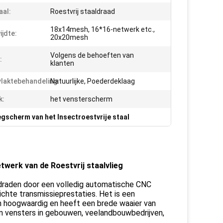
aal:
Roestvrij staaldraad
18x14mesh, 16*16-netwerk etc.,
jdte:
20x20mesh
Volgens de behoeften van
:
klanten
laktebehandeling:
Natuurlijke, Poederdeklaag
k:
het vensterscherm
egscherm van het Insectroestvrije staal
werk van de Roestvrij staalvlieg
raden door een volledig automatische CNC
chte transmissieprestaties. Het is een
n hoogwaardig en heeft een brede waaier van
 vensters in gebouwen, veelandbouwbedrijven,