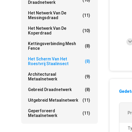
(10)
Draadnetwerk
Het Netwerk Van De
(11)
Messingsdraad
Het Netwerk Van De
(10)
Koperdraad
Kettingsverbinding Mesh
(8)
Fence
Het Scherm Van Het
(8)
Roestvrij Staalinsect
Architecturaal
(9)
Metaalnetwerk
Gebreid Draadnetwerk
(8)
Gedeta
Uitgebreid Metaalnetwerk
(11)
Geperforeerd
P
(11)
Metaalnetwerk
Ty