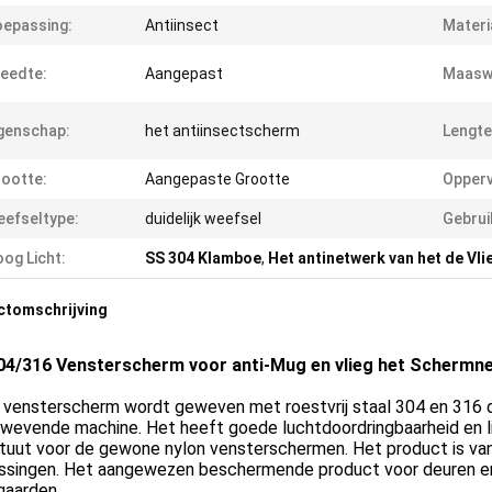
epassing:
Antiinsect
Materi
eedte:
Aangepast
Maaswi
genschap:
het antiinsectscherm
Lengte
ootte:
Aangepaste Grootte
Opperv
efseltype:
duidelijk weefsel
Gebrui
og Licht:
SS 304 Klamboe
,
Het antinetwerk van het de Vli
ctomschrijving
04/316 Vensterscherm voor anti-Mug en vlieg het Schermnet
ensterscherm wordt geweven met roestvrij staal 304 en 316 d
wevende machine. Het heeft goede luchtdoordringbaarheid en li
ituut voor de gewone nylon vensterschermen. Het product is va
ssingen. Het aangewezen beschermende product voor deuren en
aarden.