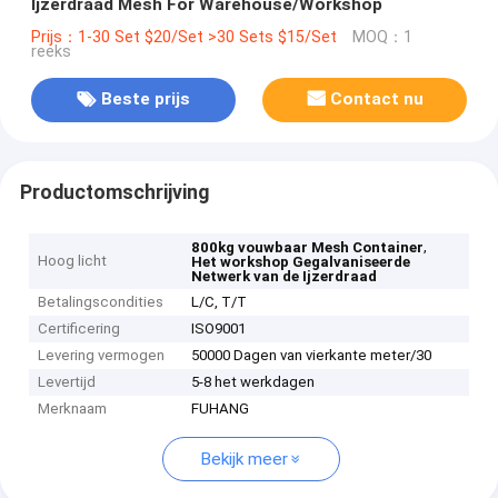
Ijzerdraad Mesh For Warehouse/Workshop
Prijs：1-30 Set $20/Set >30 Sets $15/Set
MOQ：1
reeks
Beste prijs
Contact nu
Productomschrijving
,
800kg vouwbaar Mesh Container
Hoog licht
Het workshop Gegalvaniseerde
Netwerk van de Ijzerdraad
Betalingscondities
L/C, T/T
Certificering
ISO9001
Levering vermogen
50000 Dagen van vierkante meter/30
Levertijd
5-8 het werkdagen
Merknaam
FUHANG
Bekijk meer