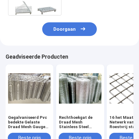
Warehouse/Workshop
Doorgaan
Geadviseerde Producten
Gegalvaniseerd Pvc
Rechthoekgat de
16 het Maat G
bedekte Gelaste
Draad Mesh
Netwerk van d
Draad Mesh Gauge
Stainless Steel
Roestvrij staa
16 Hardwaredoek 1 X
Sheets Screen van
6x6 1 X 1
2 met een laag
1x2 1 X 1 Gelaste
Beste prijs
Beste prijs
Beste pri