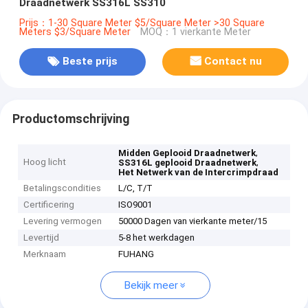
Draadnetwerk SS316L SS310
Prijs：1-30 Square Meter $5/Square Meter >30 Square
Meters $3/Square Meter
MOQ：1 vierkante Meter
Beste prijs
Contact nu
Productomschrijving
,
Midden Geplooid Draadnetwerk
Hoog licht
,
SS316L geplooid Draadnetwerk
Het Netwerk van de Intercrimpdraad
Betalingscondities
L/C, T/T
Certificering
ISO9001
Levering vermogen
50000 Dagen van vierkante meter/15
Levertijd
5-8 het werkdagen
Merknaam
FUHANG
Bekijk meer