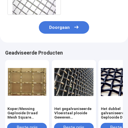
SS310
Doorgaan
Geadviseerde Producten
Koper/Messing
Het gegalvaniseerde
Het dubbel
Geplooide Draad
Vloeistaal plooide
galvaniseerde 
Mesh Square
Geweven
Geplooide Dra
Opening Acid
Draadnetwerk 10mm
Mesh Fence Us
Resistant voor
Koolstof
6mm
Beste prijs
Beste prijs
Beste pri