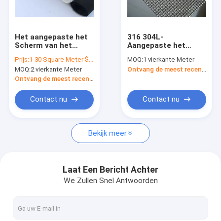
Fabrieksreis
Kwaliteitscontrole
Het aangepaste het
316 304L-
Scherm van het
Aangepaste het
Contacteer ons
Glasvezelinsect Anti
Scherm Anti-diefstal
Prijs:
1-30 Square Meter $5/Square Meter >30 Square Meters $3/Square Meter
MOQ:
1 vierkante Meter
het Verouderen
Breedte van het
MOQ:
2 vierkante Meter
Ontvang de meest recente Prijs
Mugscherm Netto
Roestvrij staalinsect
Nieuws
voor Deur
Ontvang de meest recente Prijs
Verzoek om een Citaat
Contact nu
Contact nu
Bekijk meer
Het Netwerk van de roestvrij staaldraad
Gelast Draadnetwerk
Laat Een Bericht Achter
We Zullen Snel Antwoorden
Geplooid Draadnetwerk
Het gegalvaniseerde Netwerk van de Staaldraad