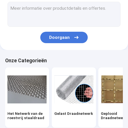
De Doek van de roestvrij staaldraad
Hexagonaal Draadnetwerk
Het Netwerk van de messingsdraad
Doorgaan
Het Netwerk van de koperdraad
Kettingsverbinding Mesh Fence
Onze Categorieën
Het Scherm van het roestvrij staalinsect
Architecturaal Metaalnetwerk
Gebreid Draadnetwerk
Uitgebreid Metaalnetwerk
Het Netwerk van de
Gelast Draadnetwerk
Geplooid
Geperforeerd Metaalnetwerk
roestvrij staaldraad
Draadnetwerk