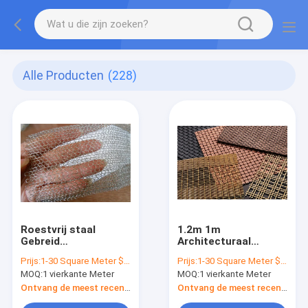
Alle Producten
(228)
Roestvrij staal
1.2m 1m
Gebreid
Architecturaal
Draadnetwerk
Metaal Mesh Powder
Prijs:
1-30 Square Meter $5/Square Meter >30 Square Meters $3/Square Meter
Prijs:
1-30 Square Meter $5/Square Meter >30 Square Meters $3/Square Meter
0.10mm 0.45mm
Coated Corrosion
MOQ:
1 vierkante Meter
MOQ:
1 vierkante Meter
Draaddiameter
Resistance
Ontvang de meest recente Prijs
Ontvang de meest recente Prijs