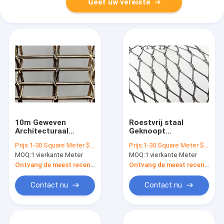
Geef uw vereiste
10m Geweven
Roestvrij staal
Architecturaal
Geknoopt
Metaalnetwerk/Decoratief
Kabelnetwerk,
Prijs:
1-30 Square Meter $20/Square Meter >30 Square Meters $15/Square Meter
Prijs:
1-30 Square Meter $2/Square Meter >30 Square Meters $1/Square Meter
Mesh Curtain For
Architecturaal
MOQ:
1 vierkante Meter
MOQ:
1 vierkante Meter
Construction
Geweven
Metaalnetwerk
Ontvang de meest recente Prijs
Ontvang de meest recente Prijs
Contact nu
Contact nu