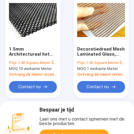
1.5mm
Decoratiedraad Mesh
Architecturaal het
Laminated Glass,
Schermgordijn van
Architecturaal
Prijs:
1-30 Square Meter $30/Square Meter >30 Square Meters $30/Square Meter
Prijs:
1-30 Square Meter $2/Square Meter >30 Square Meters $1/Square Meter
Metaalmesh acid
Draadnetwerk
MOQ:
10 vierkante Meter
MOQ:
1 vierkante Meter
resistant fireplace
mesh
Ontvang de meest recente Prijs
Ontvang de meest recente Prijs
Contact nu
Contact nu
Bespaar je tijd
Laat ons met u contact opnemen met de
beste producten.