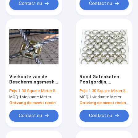
Contact nu
Contact nu
Vierkante van de
Rond Gatenketen
Beschermingsmesh
Postgordijn,
netting length
Architecturaal Ring
Prijs:
1-30 Square Meter $2/Square Meter >30 Square Meters $1/Square Meter
Prijs:
1-30 Square Meter $2/Square Meter >30 Square Meters $1/Square Meter
cunstomized for van
Mesh Curtain
MOQ:
1 vierkante Meter
MOQ:
1 vierkante Meter
de Gatenhelling de
Preventie Dalende
Ontvang de meest recente Prijs
Ontvang de meest recente Prijs
Rotsen
Contact nu
Contact nu