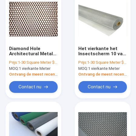
Diamond Hole
Het vierkante het
Architectural Metal
Insectscherm 10 van
Mesh 0.52m de
het Gatenaluminium
Prijs:
1-30 Square Meter $5/Square Meter >30 Square Meters $3/Square Meter
Prijs:
1-30 Square Meter $2/Square Meter >30 Square Meters $1/Square Meter
Rolgordijn van het
Netwerk - 24 Mesh
MOQ:
1 vierkante Meter
MOQ:
1 vierkante Meter
Breedtemetaal
For Window Screen
Ontvang de meest recente Prijs
Ontvang de meest recente Prijs
Contact nu
Contact nu
Huis
Producten
Ongeveer ons